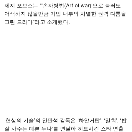
제지 포브스는 “‘손자병법(Art of war)’으로 불러도
어색하지 않을만큼 기업 내부의 치열한 권력 다툼을
그린 드라마”라고 소개했다.
‘협상의 기술’의 안판석 감독은 ‘하얀거탑’, ‘밀회’, ‘밥
잘 사주는 예쁜 누나’를 연달아 히트시킨 스타 연출