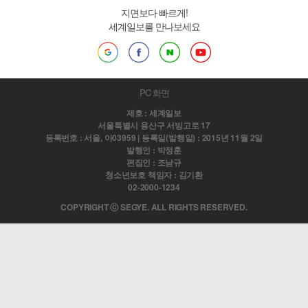
지면보다 빠르게!
세계일보를 만나보세요
PC 화면
제호 : 세계일보
서울특별시 용산구 서빙고로 17
등록번호 : 서울, 아03959 | 등록일(발행일) : 2015년 11월 2일
발행인 : 박정훈
편집인 : 조남규
청소년보호 책임자 : 김기환
02-2000-1234
COPYRIGHT ⓒ SEGYE. ALL RIGHTS RESERVED.