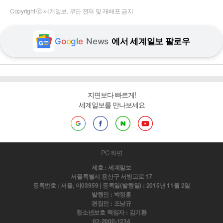
Copyright ⓒ 세계일보. 무단 전재 및 재배포 금지
G
o
o
g
l
e
News
에서 세계일보 팔로우
지면보다 빠르게!
세계일보를 만나보세요
PC 화면
제호 : 세계일보
서울특별시 용산구 서빙고로 17
등록번호 : 서울, 아03959 | 등록일(발행일) : 2015년 11월 2일
발행인 : 박정훈
편집인 : 조남규
청소년보호 책임자 : 김기환
02-2000-1234