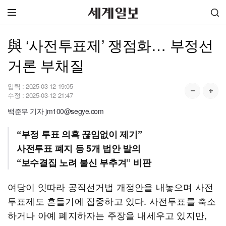
與 ‘사전투표제’ 쟁점화… 부정선
거론 부채질
입력 :
2025-03-12 19:05
수정 :
2025-03-12 21:47
백준무 기자 jm100@segye.com
“부정 투표 의혹 끊임없이 제기”
사전투표 폐지 등 5개 법안 발의
“보수결집 노려 불신 부추겨” 비판
여당이 잇따라 공직선거법 개정안을 내놓으며 사전
투표제도 흔들기에 집중하고 있다. 사전투표를 축소
하거나 아예 폐지하자는 주장을 내세우고 있지만,