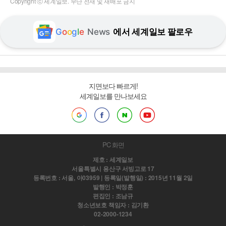
Copyright ⓒ 세계일보. 무단 전재 및 재배포 금지
G
o
o
g
l
e
News
에서 세계일보 팔로우
지면보다 빠르게!
세계일보를 만나보세요
PC 화면
제호 : 세계일보
서울특별시 용산구 서빙고로 17
등록번호 : 서울, 아03959 | 등록일(발행일) : 2015년 11월 2일
발행인 : 박정훈
편집인 : 조남규
청소년보호 책임자 : 김기환
02-2000-1234