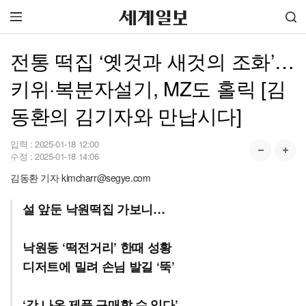
전통 떡집 ‘옛것과 새것의 조화’…
키위·복분자설기, MZ도 홀릭 [김
동환의 김기자와 만납시다]
입력 :
2025-01-18 12:00
수정 :
2025-01-18 14:06
김동환 기자 kimcharr@segye.com
설 앞둔 낙원떡집 가보니…
낙원동 ‘떡전거리’ 한때 성황
디저트에 밀려 손님 발길 ‘뚝’
‘갓 나온 제품 구매할 수 있다’