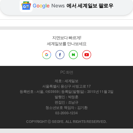
G
o
o
g
l
e
News
에서 세계일보 팔로우
지면보다 빠르게!
세계일보를 만나보세요
PC 화면
제호 : 세계일보
서울특별시 용산구 서빙고로 17
등록번호 : 서울, 아03959 | 등록일(발행일) : 2015년 11월 2일
발행인 : 박정훈
편집인 : 조남규
청소년보호 책임자 : 김기환
02-2000-1234
COPYRIGHT ⓒ SEGYE. ALL RIGHTS RESERVED.