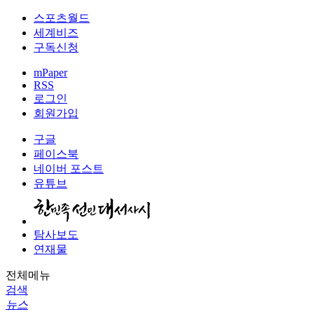
스포츠월드
세계비즈
구독신청
mPaper
RSS
로그인
회원가입
구글
페이스북
네이버 포스트
유튜브
탐사보도
연재물
전체메뉴
검색
뉴스