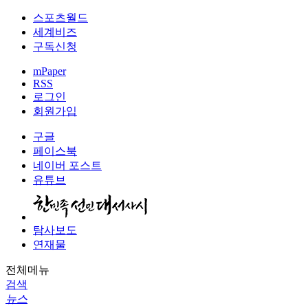
스포츠월드
세계비즈
구독신청
mPaper
RSS
로그인
회원가입
구글
페이스북
네이버 포스트
유튜브
탐사보도
연재물
전체메뉴
검색
뉴스