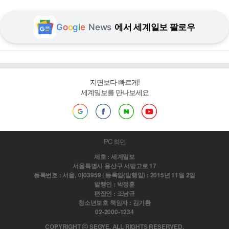
G
o
o
g
l
e
News
에서 세계일보 팔로우
지면보다 빠르게!
세계일보를 만나보세요
PC 화면
제호 : 세계일보
서울특별시 용산구 서빙고로 17
등록번호 : 서울, 아03959 | 등록일(발행일) : 2015년 11월 2일
발행인 : 박정훈
편집인 : 조남규
청소년보호 책임자 : 김기환
02-2000-1234
COPYRIGHT ⓒ SEGYE. ALL RIGHTS RESERVED.