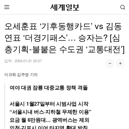
오세훈표 ‘기후동행카드’ vs 김동
연표 ‘더경기패스’… 승자는? [심
층기획-불붙은 수도권 ‘교통대전’]
입력 :
2024-01-21 20:37
이규희·김주영 기자
여야 대권 잠룡 대중교통 정책 격돌
서울시 1월27일부터 시범사업 시작
“서울시내 버스·지하철 무제한 이용”
요금 월 6만원대… 광역버스는 제외
인천·김포시 이어 타지역 확대 방침