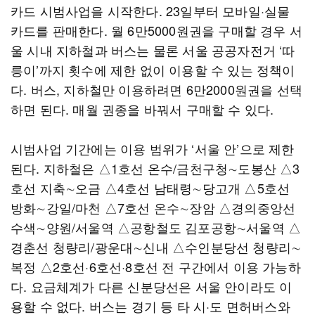
카드 시범사업을 시작한다. 23일부터 모바일·실물
카드를 판매한다. 월 6만5000원권을 구매할 경우 서
울 시내 지하철과 버스는 물론 서울 공공자전거 ‘따
릉이’까지 횟수에 제한 없이 이용할 수 있는 정책이
다. 버스, 지하철만 이용하려면 6만2000원권을 선택
하면 된다. 매월 권종을 바꿔서 구매할 수 있다.
시범사업 기간에는 이용 범위가 ‘서울 안’으로 제한
된다. 지하철은 △1호선 온수/금천구청∼도봉산 △3
호선 지축∼오금 △4호선 남태령∼당고개 △5호선
방화∼강일/마천 △7호선 온수∼장암 △경의중앙선
수색∼양원/서울역 △공항철도 김포공항∼서울역 △
경춘선 청량리/광운대∼신내 △수인분당선 청량리∼
복정 △2호선·6호선·8호선 전 구간에서 이용 가능하
다. 요금체계가 다른 신분당선은 서울 안이라도 이
용할 수 없다. 버스는 경기 등 타 시·도 면허버스와