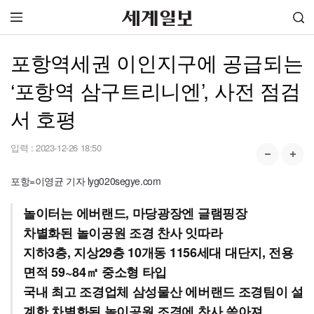
포항역세권 이인지구에 공급되는
‘포항역 삼구트리니엔’, 사전 점검
서 호평
입력 :
2023-12-26 18:50
포항=이영균 기자 lyg020segye.com
놀이터는 에버랜드, 마당광장엔 글램핑장
차별화된 놀이공원 조경 찬사 잇따라
지하3층, 지상29층 10개동 1156세대 대단지, 전용
면적 59~84㎡ 중소형 타입
국내 최고 조경업체 삼성물산 에버랜드 조경팀이 설
계한 차별화된 놀이공원 조경에 찬사 쏟아져