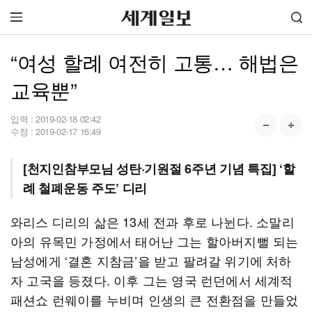
“여성 할례 여전히 고통… 해법은
교육뿐”
입력 :
2019-02-18 02:42
수정 :
2019-02-17 16:49
[천지인참부모님 성탄·기원절 6주년 기념 특집] ‘할
례 철폐운동 주도’ 디리
와리스 디리의 삶은 13세 전과 후로 나뉜다. 소말리
아의 유목민 가정에서 태어난 그는 할아버지뻘 되는
남성에게 ‘결혼 지참금’을 받고 팔려갈 위기에 처하
자 고국을 등졌다. 이후 그는 영국 런던에서 세계적
패션쇼 런웨이를 누비며 인생의 큰 전환점을 만들었