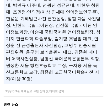
대, 박만규 아주대, 전광진 성균관대, 이현우 창원
대, 조민정·안의정(이상 연세대 언어정보연구원),
한용운 겨레말큰사전 편찬실장, 정철 다음 사전팀
장, 민현식 국립국어원장, 김선철 국립국어원 언
어정보과장, 이승재 국립국어원 언어정보팀장, 성
기지 한글학회 학술부장, 김기형 ㈜낱말 대표, 안
상순 전 금성출판사 사전팀장, 고명수 민중서림
편집위원, 윤구병 보리출판사 대표, 김종환 네이
버 어학사전실장, 남영신 국어문화운동본부 회장,
원정환 서울 행현초등학교 교장, 구자송 서울 독
산고등학교 교감, 최종희 고급한국어학습사전 저
자(이상 30명)
Copyright ⓒ 세계일보. 무단 전재 및 재배포 금지
관련 뉴스