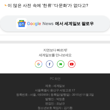
이 많은 사전 속에 '한류'·'다문화'가 없다고?
G
o
o
g
l
e
News
에서 세계일보 팔로우
지면보다 빠르게!
세계일보를 만나보세요
PC 화면
제호 : 세계일보
서울특별시 용산구 서빙고로 17
등록번호 : 서울, 아03959 | 등록일(발행일) : 2015년 11월 2일
발행인 : 박정훈
편집인 : 조남규
청소년보호 책임자 : 김기환