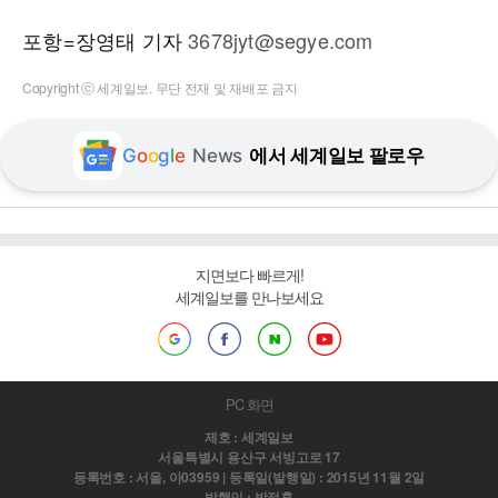
포항=장영태 기자
3678jyt@segye.com
Copyright ⓒ 세계일보. 무단 전재 및 재배포 금지
G
o
o
g
l
e
News
에서 세계일보 팔로우
지면보다 빠르게!
세계일보를 만나보세요
PC 화면
제호 : 세계일보
서울특별시 용산구 서빙고로 17
등록번호 : 서울, 아03959 | 등록일(발행일) : 2015년 11월 2일
발행인 : 박정훈