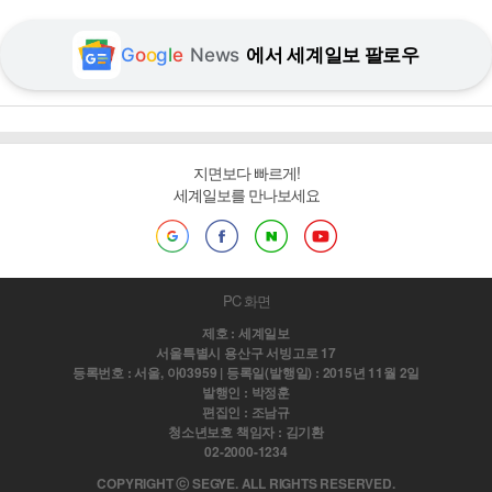
G
o
o
g
l
e
News
에서 세계일보 팔로우
지면보다 빠르게!
세계일보를 만나보세요
PC 화면
제호 : 세계일보
서울특별시 용산구 서빙고로 17
등록번호 : 서울, 아03959 | 등록일(발행일) : 2015년 11월 2일
발행인 : 박정훈
편집인 : 조남규
청소년보호 책임자 : 김기환
02-2000-1234
COPYRIGHT ⓒ SEGYE. ALL RIGHTS RESERVED.