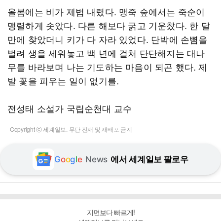
올봄에는 비가 제법 내렸다. 맹죽 숲에서는 죽순이
맹렬하게 솟았다. 다른 해보다 굵고 기운찼다. 한 달
만에 찾았더니 키가 다 자라 있었다. 단박에 손뼘을
벌려 생을 세워놓고 백 년에 걸쳐 단단해지는 대나
무를 바라보며 나는 기도하는 마음이 되곤 했다. 제
발 꽃을 피우는 일이 없기를.
전성태 소설가 국립순천대 교수
Copyright ⓒ 세계일보. 무단 전재 및 재배포 금지
G
o
o
g
l
e
News
에서 세계일보 팔로우
지면보다 빠르게!