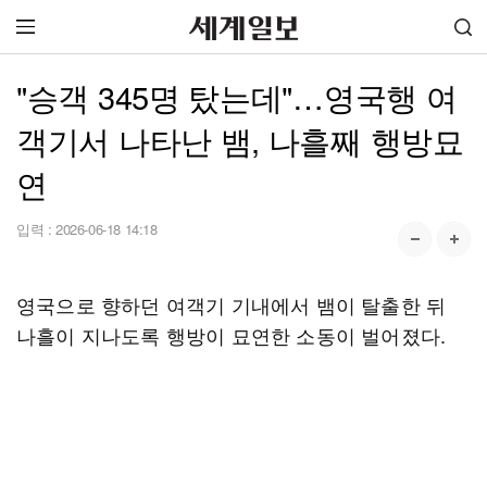
"승객 345명 탔는데"…영국행 여
객기서 나타난 뱀, 나흘째 행방묘
연
입력 :
2026-06-18 14:18
영국으로 향하던 여객기 기내에서 뱀이 탈출한 뒤
나흘이 지나도록 행방이 묘연한 소동이 벌어졌다.