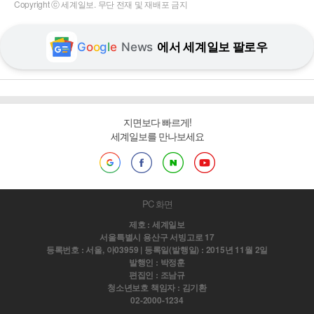
Copyright ⓒ 세계일보. 무단 전재 및 재배포 금지
G
o
o
g
l
e
News
에서 세계일보 팔로우
지면보다 빠르게!
세계일보를 만나보세요
PC 화면
제호 : 세계일보
서울특별시 용산구 서빙고로 17
등록번호 : 서울, 아03959 | 등록일(발행일) : 2015년 11월 2일
발행인 : 박정훈
편집인 : 조남규
청소년보호 책임자 : 김기환
02-2000-1234