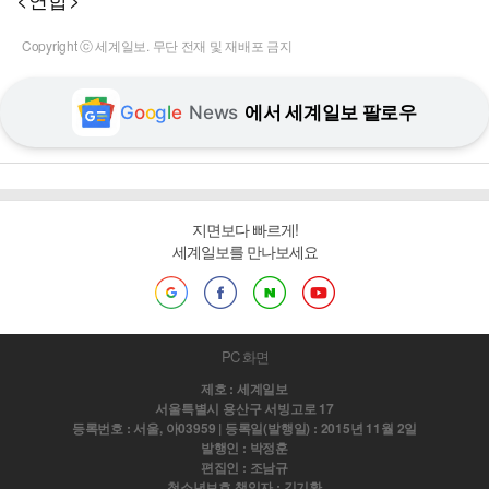
Copyright ⓒ 세계일보. 무단 전재 및 재배포 금지
G
o
o
g
l
e
News
에서 세계일보 팔로우
지면보다 빠르게!
세계일보를 만나보세요
PC 화면
제호 : 세계일보
서울특별시 용산구 서빙고로 17
등록번호 : 서울, 아03959 | 등록일(발행일) : 2015년 11월 2일
발행인 : 박정훈
편집인 : 조남규
청소년보호 책임자 : 김기환