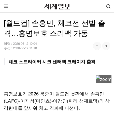
[월드컵] 손흥민, 체코전 선발 출
격…홍명보호 스리백 가동
입력 :
2026-06-12 10:04
수정 :
2026-06-12 11:10
체코 스트라이커 시크·센터백 크레이치 출격
홍명보호가 2026 북중미 월드컵 첫판에서 손흥민
(LAFC)-이재성(마인츠)-이강인(파리 생제르맹)의 삼
각편대를 앞세워 체코 격파에 나선다.