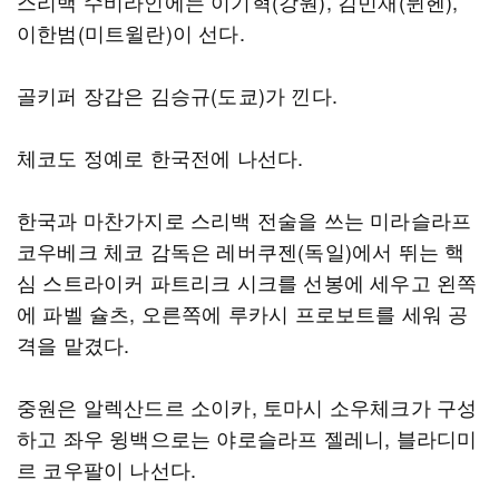
스리백 수비라인에는 이기혁(강원), 김민재(뮌헨),
이한범(미트윌란)이 선다.
골키퍼 장갑은 김승규(도쿄)가 낀다.
체코도 정예로 한국전에 나선다.
한국과 마찬가지로 스리백 전술을 쓰는 미라슬라프
코우베크 체코 감독은 레버쿠젠(독일)에서 뛰는 핵
심 스트라이커 파트리크 시크를 선봉에 세우고 왼쪽
에 파벨 슐츠, 오른쪽에 루카시 프로보트를 세워 공
격을 맡겼다.
중원은 알렉산드르 소이카, 토마시 소우체크가 구성
하고 좌우 윙백으로는 야로슬라프 젤레니, 블라디미
르 코우팔이 나선다.