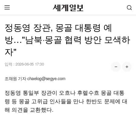
정동영 장관, 몽골 대통령 예
방…"남북·몽골 협력 방안 모색하
자"
입력 :
2026-06-05 17:30
조채원 기자 chaelog@segye.com
정동영 통일부 장관이 오흐나 후렐수흐 몽골 대통
령 등 몽골 고위급 인사들을 만나 한반도 문제에 대
해 의견을 교환했다.