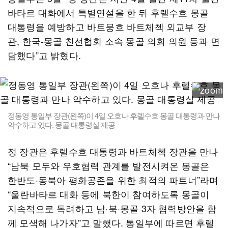
바타르 대화에서 특별연설을 한 뒤 후렐수흐 몽골
대통령을 예방하고 바트뭉흐 바트체첵 외교부 장
관, 한국-몽골 친선협회 소속 몽골 의회 의원 등과 면
담했다”고 밝혔다.
정동영 통일부 장관(왼쪽)이 4일 오흐나 후렐수흐 몽골 대통령과 만나
악수하고 있다. 몽골 대통령실 제공
정 장관은 후렐수흐 대통령과 바트체첵 장관을 만나
“남북 모두와 우호협력 관계를 발전시켜온 몽골은
한반도·동북아 평화공존을 위한 최적의 파트너”라며
“울란바타르 대화 등에 북한이 참여하도록 몽골이
지속적으로 독려하고 남·북·몽골 3자 협력방안을 함
께 모색해 나가자”고 말했다. 통일부에 따르면 후렐