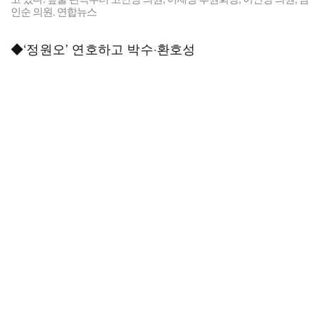
인순 의원. 연합뉴스
◆‘정원오’ 연호하고 박수·환호성