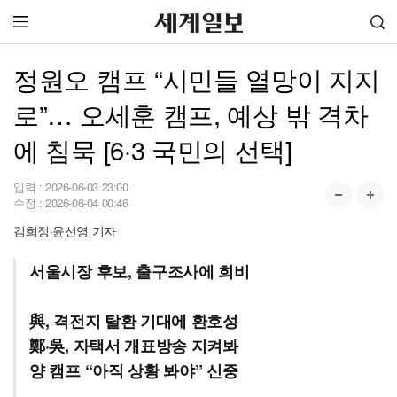
정원오 캠프 “시민들 열망이 지지
로”… 오세훈 캠프, 예상 밖 격차
에 침묵 [6·3 국민의 선택]
입력 :
2026-06-03 23:00
수정 :
2026-06-04 00:46
김희정·윤선영 기자
서울시장 후보, 출구조사에 희비
與, 격전지 탈환 기대에 환호성
鄭·吳, 자택서 개표방송 지켜봐
양 캠프 “아직 상황 봐야” 신중