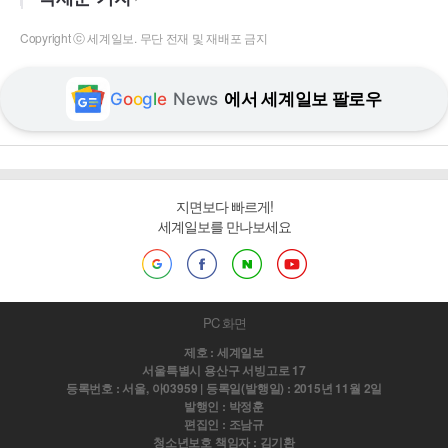
Copyright ⓒ 세계일보. 무단 전재 및 재배포 금지
G
o
o
g
l
e
News
에서 세계일보 팔로우
지면보다 빠르게!
세계일보를 만나보세요
PC 화면
제호 : 세계일보
서울특별시 용산구 서빙고로 17
등록번호 : 서울, 아03959 | 등록일(발행일) : 2015년 11월 2일
발행인 : 박정훈
편집인 : 조남규
청소년보호 책임자 : 김기환