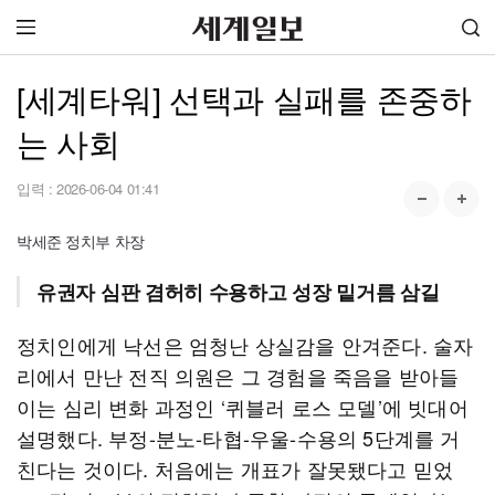
[세계타워] 선택과 실패를 존중하
는 사회
입력 :
2026-06-04 01:41
박세준 정치부 차장
유권자 심판 겸허히 수용하고 성장 밑거름 삼길
정치인에게 낙선은 엄청난 상실감을 안겨준다. 술자
리에서 만난 전직 의원은 그 경험을 죽음을 받아들
이는 심리 변화 과정인 ‘퀴블러 로스 모델’에 빗대어
설명했다. 부정-분노-타협-우울-수용의 5단계를 거
친다는 것이다. 처음에는 개표가 잘못됐다고 믿었