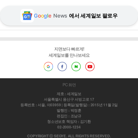
G
o
o
g
l
e
News
에서 세계일보 팔로우
지면보다 빠르게!
세계일보를 만나보세요
PC 화면
제호 : 세계일보
서울특별시 용산구 서빙고로 17
등록번호 : 서울, 아03959 | 등록일(발행일) : 2015년 11월 2일
발행인 : 박정훈
편집인 : 조남규
청소년보호 책임자 : 김기환
02-2000-1234
COPYRIGHT ⓒ SEGYE. ALL RIGHTS RESERVED.