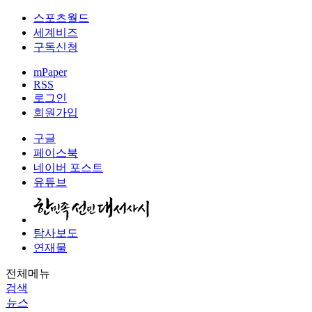
스포츠월드
세계비즈
구독신청
mPaper
RSS
로그인
회원가입
구글
페이스북
네이버 포스트
유튜브
탐사보도
연재물
전체메뉴
검색
뉴스