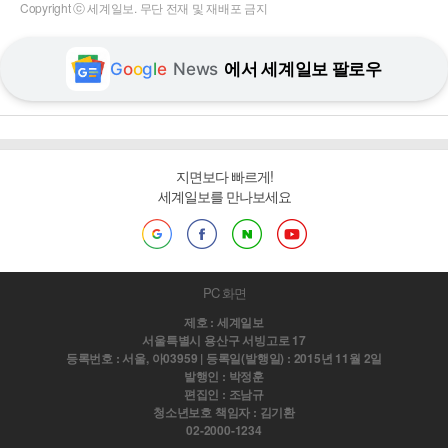
Copyright ⓒ 세계일보. 무단 전재 및 재배포 금지
G
o
o
g
l
e
News
에서 세계일보 팔로우
지면보다 빠르게!
세계일보를 만나보세요
PC 화면
제호 : 세계일보
서울특별시 용산구 서빙고로 17
등록번호 : 서울, 아03959 | 등록일(발행일) : 2015년 11월 2일
발행인 : 박정훈
편집인 : 조남규
청소년보호 책임자 : 김기환
02-2000-1234