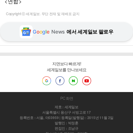
<연합>
Copyright ⓒ 세계일보. 무단 전재 및 재배포 금지
G
o
o
g
l
e
News
에서 세계일보 팔로우
지면보다 빠르게!
세계일보를 만나보세요
PC 화면
제호 : 세계일보
서울특별시 용산구 서빙고로 17
등록번호 : 서울, 아03959 | 등록일(발행일) : 2015년 11월 2일
발행인 : 박정훈
편집인 : 조남규