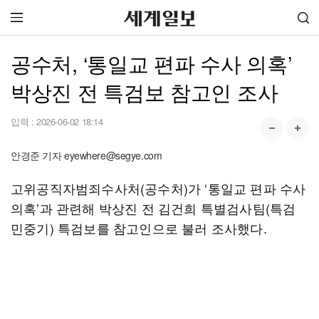
공수처, ‘통일교 편파 수사 의혹’
박상진 전 특검보 참고인 조사
입력 :
2026-06-02 18:14
안경준 기자 eyewhere@segye.com
고위공직자범죄수사처(공수처)가 ‘통일교 편파 수사
의혹’과 관련해 박상진 전 김건희 특별검사팀(특검
민중기) 특검보를 참고인으로 불러 조사했다.