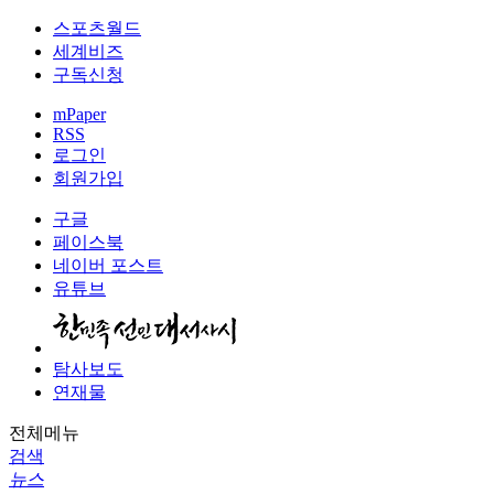
스포츠월드
세계비즈
구독신청
mPaper
RSS
로그인
회원가입
구글
페이스북
네이버 포스트
유튜브
탐사보도
연재물
전체메뉴
검색
뉴스