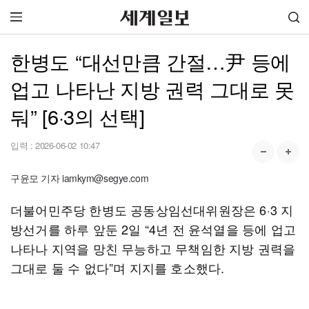
한병도 “대선만큼 간절…尹 등에
업고 나타난 지방 권력 그대로 못
둬” [6·3의 선택]
입력 :
2026-06-02 10:47
구윤모 기자 iamkym@segye.com
더불어민주당 한병도 공동상임선대위원장은 6·3 지
방선거를 하루 앞둔 2일 “4년 전 윤석열을 등에 업고
나타나 지역을 망친 무능하고 무책임한 지방 권력을
그대로 둘 수 없다”며 지지를 호소했다.