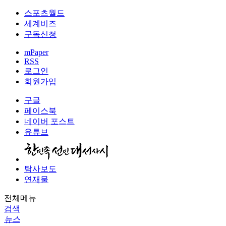
스포츠월드
세계비즈
구독신청
mPaper
RSS
로그인
회원가입
구글
페이스북
네이버 포스트
유튜브
탐사보도
연재물
전체메뉴
검색
뉴스