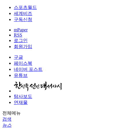
스포츠월드
세계비즈
구독신청
mPaper
RSS
로그인
회원가입
구글
페이스북
네이버 포스트
유튜브
탐사보도
연재물
전체메뉴
검색
뉴스