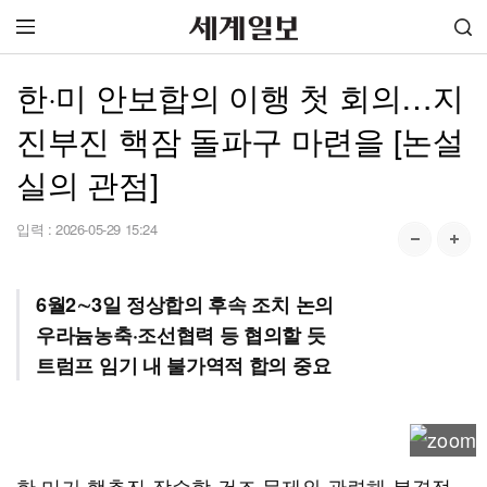
한·미 안보합의 이행 첫 회의…지
진부진 핵잠 돌파구 마련을 [논설
실의 관점]
입력 :
2026-05-29 15:24
6월2∼3일 정상합의 후속 조치 논의
우라늄농축·조선협력 등 협의할 듯
트럼프 임기 내 불가역적 합의 중요
한·미가 핵추진 잠수함 건조 문제와 관련해 본격적