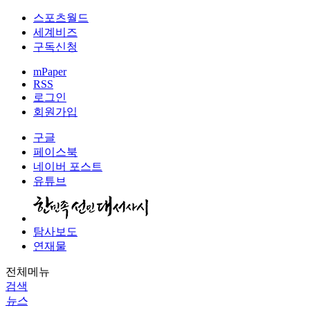
스포츠월드
세계비즈
구독신청
mPaper
RSS
로그인
회원가입
구글
페이스북
네이버 포스트
유튜브
탐사보도
연재물
전체메뉴
검색
뉴스