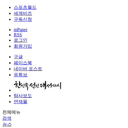
스포츠월드
세계비즈
구독신청
mPaper
RSS
로그인
회원가입
구글
페이스북
네이버 포스트
유튜브
탐사보도
연재물
전체메뉴
검색
뉴스