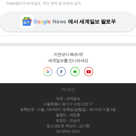
Copyright ⓒ 세계일보. 무단 전재 및 재배포 금지
G
o
o
g
l
e
News
에서 세계일보 팔로우
지면보다 빠르게!
세계일보를 만나보세요
PC 화면
제호 : 세계일보
서울특별시 용산구 서빙고로 17
등록번호 : 서울, 아03959 | 등록일(발행일) : 2015년 11월 2일
발행인 : 박정훈
편집인 : 조남규
청소년보호 책임자 : 김기환
02-2000-1234