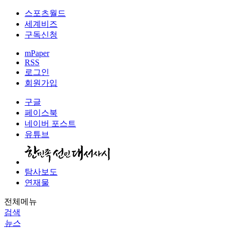
스포츠월드
세계비즈
구독신청
mPaper
RSS
로그인
회원가입
구글
페이스북
네이버 포스트
유튜브
탐사보도
연재물
전체메뉴
검색
뉴스