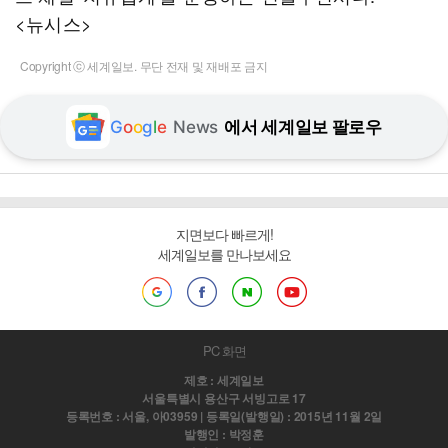
<뉴시스>
Copyright ⓒ 세계일보. 무단 전재 및 재배포 금지
G
o
o
g
l
e
News
에서 세계일보 팔로우
지면보다 빠르게!
세계일보를 만나보세요
PC 화면
제호 : 세계일보
서울특별시 용산구 서빙고로 17
등록번호 : 서울, 아03959 | 등록일(발행일) : 2015년 11월 2일
발행인 : 박정훈