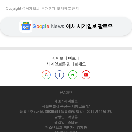
Copyright ⓒ 세계일보. 무단 전재 및 재배포 금지
G
o
o
g
l
e
News
에서 세계일보 팔로우
지면보다 빠르게!
세계일보를 만나보세요
PC 화면
제호 : 세계일보
서울특별시 용산구 서빙고로 17
등록번호 : 서울, 아03959 | 등록일(발행일) : 2015년 11월 2일
발행인 : 박정훈
편집인 : 조남규
청소년보호 책임자 : 김기환