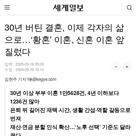
30년 버틴 결혼, 이제 각자의 삶
으로…‘황혼’ 이혼, 신혼 이혼 앞
질렀다
입력 :
2026-05-19 05:00
수정 :
2026-05-19 15:10
김현주 기자 hjk@segye.com
30년 이상 부부 이혼 1만5628건, 4년 이하보다
1236건 많아
은퇴 뒤 길어진 재택 시간, 생활 간섭·역할 갈등으로
번져
재산·연금 분할 인식 확산…‘노후 선택’ 기준도 달라
졌다