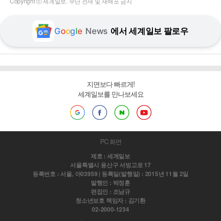
Copyright ⓒ 세계일보. 무단 전재 및 재배포 금지
G
o
o
g
l
e
News
에서 세계일보 팔로우
지면보다 빠르게!
세계일보를 만나보세요
PC 화면
제호 : 세계일보
서울특별시 용산구 서빙고로 17
등록번호 : 서울, 아03959 | 등록일(발행일) : 2015년 11월 2일
발행인 : 박정훈
편집인 : 조남규
청소년보호 책임자 : 김기환
02-2000-1234