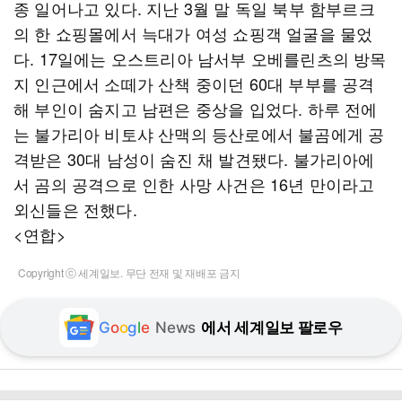
종 일어나고 있다. 지난 3월 말 독일 북부 함부르크
의 한 쇼핑몰에서 늑대가 여성 쇼핑객 얼굴을 물었
다. 17일에는 오스트리아 남서부 오베를린츠의 방목
지 인근에서 소떼가 산책 중이던 60대 부부를 공격
해 부인이 숨지고 남편은 중상을 입었다. 하루 전에
는 불가리아 비토샤 산맥의 등산로에서 불곰에게 공
격받은 30대 남성이 숨진 채 발견됐다. 불가리아에
서 곰의 공격으로 인한 사망 사건은 16년 만이라고
외신들은 전했다.
<연합>
Copyright ⓒ 세계일보. 무단 전재 및 재배포 금지
G
o
o
g
l
e
News
에서 세계일보 팔로우