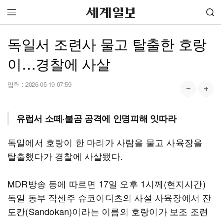
독일서 조련사 물고 탈출한 호랑
이…경찰에 사살
입력 :
2026-05-19 07:59
유럽서 소떼·불곰 공격에 인명피해 잇따라
독일에서 호랑이 한 마리가 사람을 물고 사육장을
탈출했다가 경찰에 사살됐다.
MDR방송 등에 따르면 17일 오후 1시께(현지시간)
독일 동부 작센주 슈코이디츠의 사설 사육장에서 잔
도칸(Sandokan)이라는 이름의 호랑이가 보조 조련