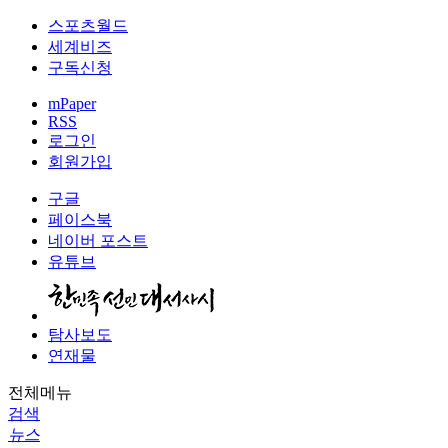
스포츠월드
세계비즈
구독신청
mPaper
RSS
로그인
회원가입
구글
페이스북
네이버 포스트
유튜브
탐사보도
연재물
전체메뉴
검색
뉴스