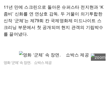
11년 만에 스크린으로 돌아온 슈퍼스타 전지현과 ‘K
좀비’ 신화를 연 연상호 감독. 두 거물이 의기투합한
신작 ‘군체’는 제79회 칸 국제영화제 미드나이트 스
크리닝 부문에서 첫 공개되며 현지 관객의 기립박수
를 끌어냈다.
영화 ‘군체’ 속 장면. 쇼박스 제공