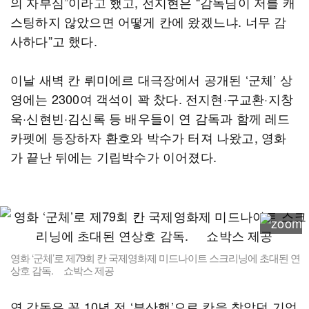
의 자부심”이라고 했고, 전지현은 “감독님이 저를 캐
스팅하지 않았으면 어떻게 칸에 왔겠느냐. 너무 감
사하다”고 했다.
이날 새벽 칸 뤼미에르 대극장에서 공개된 ‘군체’ 상
영에는 2300여 객석이 꽉 찼다. 전지현·구교환·지창
욱·신현빈·김신록 등 배우들이 연 감독과 함께 레드
카펫에 등장하자 환호와 박수가 터져 나왔고, 영화
가 끝난 뒤에는 기립박수가 이어졌다.
영화 ‘군체’로 제79회 칸 국제영화제 미드나이트 스크리닝에 초대된 연
상호 감독. 쇼박스 제공
연 감독은 꼭 10년 전 ‘부산행’으로 칸을 찾았던 기억