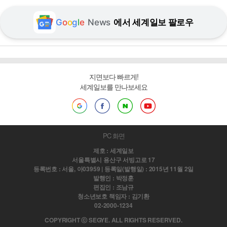
G
o
o
g
l
e
News
에서 세계일보 팔로우
지면보다 빠르게!
세계일보를 만나보세요
PC 화면
제호 : 세계일보
서울특별시 용산구 서빙고로 17
등록번호 : 서울, 아03959 | 등록일(발행일) : 2015년 11월 2일
발행인 : 박정훈
편집인 : 조남규
청소년보호 책임자 : 김기환
02-2000-1234
COPYRIGHT ⓒ SEGYE. ALL RIGHTS RESERVED.