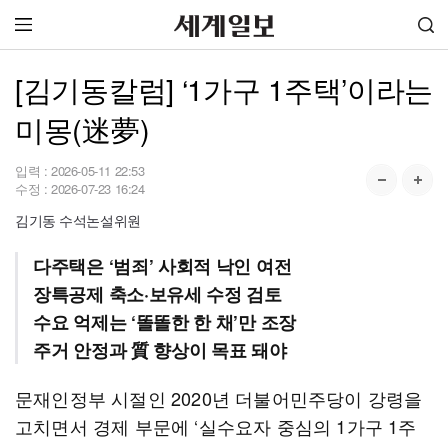
[김기동칼럼] ‘1가구 1주택’이라는
미몽(迷夢)
입력 :
2026-05-11 22:53
수정 :
2026-07-23 16:24
김기동 수석논설위원
다주택은 ‘범죄’ 사회적 낙인 여전
장특공제 축소·보유세 수정 검토
수요 억제는 ‘똘똘한 한 채’만 조장
주거 안정과 質 향상이 목표 돼야
문재인정부 시절인 2020년 더불어민주당이 강령을
고치면서 경제 부문에 ‘실수요자 중심의 1가구 1주