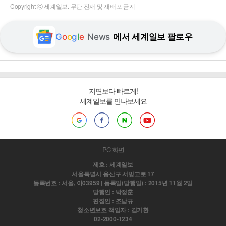
Copyright ⓒ 세계일보. 무단 전재 및 재배포 금지
G
o
o
g
l
e
News
에서 세계일보 팔로우
지면보다 빠르게!
세계일보를 만나보세요
PC 화면
제호 : 세계일보
서울특별시 용산구 서빙고로 17
등록번호 : 서울, 아03959 | 등록일(발행일) : 2015년 11월 2일
발행인 : 박정훈
편집인 : 조남규
청소년보호 책임자 : 김기환
02-2000-1234