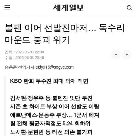
불펜 이어 선발진마저… 독수리
마운드 붕괴 위기
입력 :
2026-05-03 22:00
수정 :
2026-05-03 23:45
송용준 선임기자 eidy015@segye.com
KBO 한화 투수진 최대 악재 직면
김서현·정우주 등 불펜진 잇단 부진
시즌 초 화이트 부상 이어 선발도 이탈
에르난데스·문동주 부상… 1군서 빠져
팀 전체 평균자책점도 5.24 최하위
노시환·문현빈 등 타선 의존 불가피