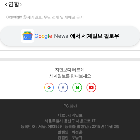
<연합>
Copyright ⓒ 세계일보. 무단 전재 및 재배포 금지
G
o
o
g
l
e
News
에서 세계일보 팔로우
지면보다 빠르게!
세계일보를 만나보세요
PC 화면
제호 : 세계일보
서울특별시 용산구 서빙고로 17
등록번호 : 서울, 아03959 | 등록일(발행일) : 2015년 11월 2일
발행인 : 박정훈
편집인 : 조남규