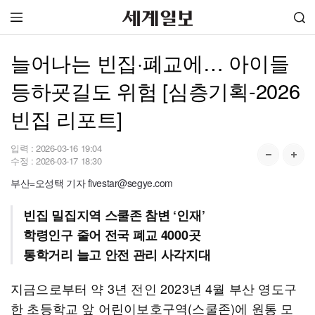
늘어나는 빈집·폐교에… 아이들
등하굣길도 위험 [심층기획-2026
빈집 리포트]
입력 :
2026-03-16 19:04
수정 :
2026-03-17 18:30
부산=오성택 기자 fivestar@segye.com
빈집 밀집지역 스쿨존 참변 ‘인재’
학령인구 줄어 전국 폐교 4000곳
통학거리 늘고 안전 관리 사각지대
지금으로부터 약 3년 전인 2023년 4월 부산 영도구
한 초등학교 앞 어린이보호구역(스쿨존)에 원통 모