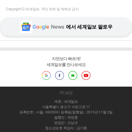
Copyright ⓒ 세계일보. 무단 전재 및 재배포 금지
G
o
o
g
l
e
News
에서 세계일보 팔로우
지면보다 빠르게!
세계일보를 만나보세요
PC 화면
제호 : 세계일보
서울특별시 용산구 서빙고로 17
등록번호 : 서울, 아03959 | 등록일(발행일) : 2015년 11월 2일
발행인 : 박정훈
편집인 : 조남규
청소년보호 책임자 : 김기환