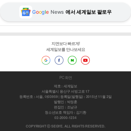
G
o
o
g
l
e
News
에서 세계일보 팔로우
지면보다 빠르게!
세계일보를 만나보세요
PC 화면
제호 : 세계일보
서울특별시 용산구 서빙고로 17
등록번호 : 서울, 아03959 | 등록일(발행일) : 2015년 11월 2일
발행인 : 박정훈
편집인 : 조남규
청소년보호 책임자 : 김기환
02-2000-1234
COPYRIGHT ⓒ SEGYE. ALL RIGHTS RESERVED.